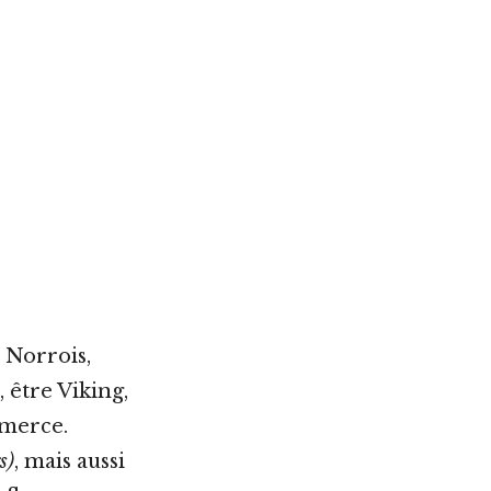
s Norrois,
 être Viking,
mmerce.
s)
, mais aussi