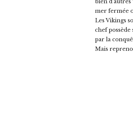
bien d’autres
mer fermée o
Les Vikings s
chef possède
par la conquê
Mais reprenon