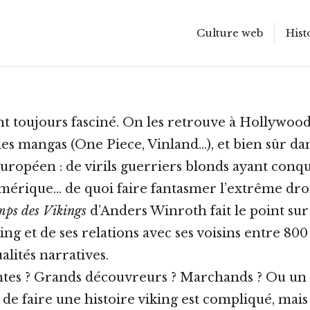
Culture web
Hist
Scroll
down
to
see
nt toujours fasciné. On les retrouve à Hollywood 
more
les mangas (One Piece, Vinland…), et bien sûr da
content
européen : de virils guerriers blonds ayant conqu
mérique… de quoi faire fantasmer l’extrême droi
mps des Vikings
d’Anders Winroth fait le point sur 
g et de ses relations avec ses voisins entre 800 
alités narratives.
tes ? Grands découvreurs ? Marchands ? Ou un 
r de faire une histoire viking est compliqué, mais