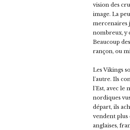
vision des cr
image. La peu
mercenaires j
nombreux, y c
Beaucoup des 
rançon, ou mi
Les Vikings s
l’autre. Ils
l’Est, avec l
nordiques vus
départ, ils ac
vendent plus 
anglaises, fr