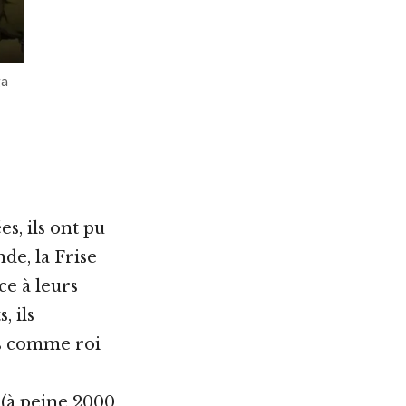
ga
s, ils ont pu
nde, la Frise
ce à leurs
, ils
us comme roi
 (à peine 2000