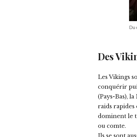
Du 
Des Viki
Les Vikings so
conquérir puis
(Pays-Bas), la
raids rapides e
dominent le t
ou comte.
Ils se sont a