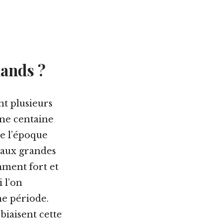
hands ?
nt plusieurs
une centaine
de l’époque
 aux grandes
amment fort et
 l’on
e période.
biaisent cette