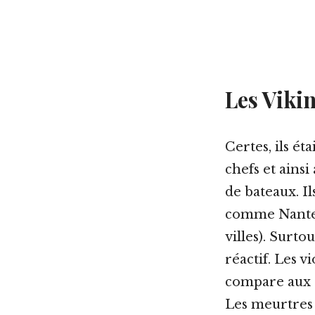
Les Viki
Certes, ils ét
chefs et ains
de bateaux. Il
comme Nantes 
villes). Surto
réactif. Les 
compare aux 
Les meurtres n