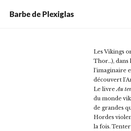
Barbe de Plexiglas
Les Vikings o
Thor…), dans 
l’imaginaire 
découvert l’A
Le livre
Au te
du monde vikin
de grandes qu
Hordes violen
la fois. Tente