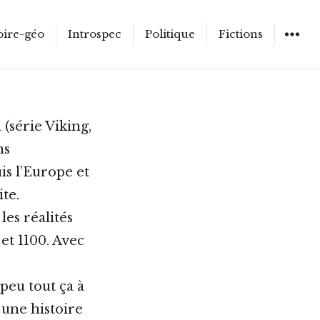
oire-géo
Introspec
Politique
Fictions
WIDGET
(série Viking,
ns
is l’Europe et
te.
les réalités
et 1100. Avec
peu tout ça à
 une histoire