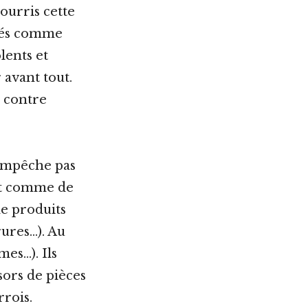
ourris cette
elés comme
lents et
 avant tout.
s contre
’empêche pas
st comme de
de produits
rures…). Au
mes…). Ils
sors de pièces
rrois.