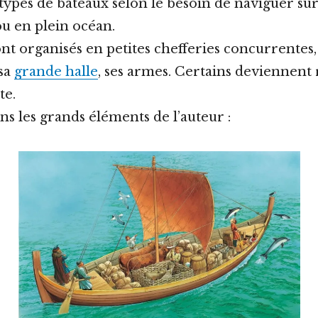
 types de bateaux selon le besoin de naviguer sur
u en plein océan.
ont organisés en petites chefferies concurrentes
 sa
grande halle
, ses armes. Certains deviennent r
te.
s les grands éléments de l’auteur :