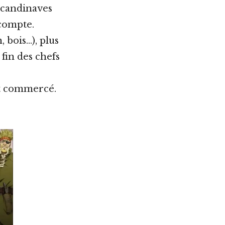
 Scandinaves
 compte.
bois…), plus
 fin des chefs
est commercé.