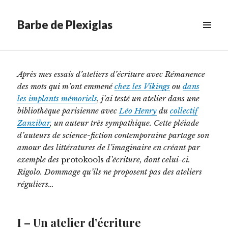
le
Dans la caravelle sidérale
Barbe de Plexiglas
Scroll
MENU
&
down
WIDGETS
to
see
Après mes essais d’ateliers d’écriture avec Rémanence
more
des mots qui m’ont emmené
chez les Vikings
ou
dans
content
les implants mémoriels
, j’ai testé un atelier dans une
bibliothèque parisienne avec
Léo Henry
du
collectif
Zanzibar
, un auteur très sympathique. Cette pléiade
d’auteurs de science-fiction contemporaine partage son
amour des littératures de l’imaginaire en créant par
exemple des
protokools
d’écriture, dont celui-ci.
Rigolo. Dommage qu’ils ne proposent pas des ateliers
réguliers…
I – Un atelier d’écriture