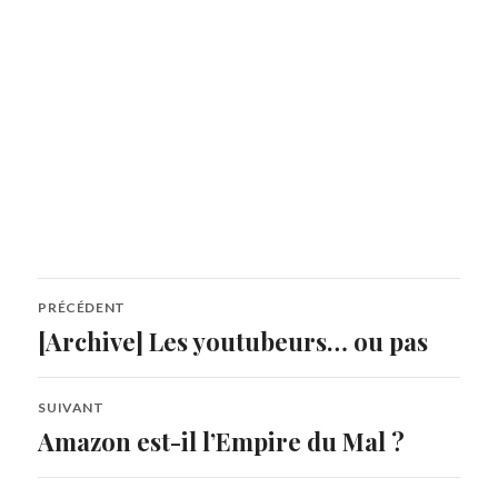
Navigation
PRÉCÉDENT
de
[Archive] Les youtubeurs… ou pas
Article
précédent :
l’article
SUIVANT
Amazon est-il l’Empire du Mal ?
Article
Suivant: