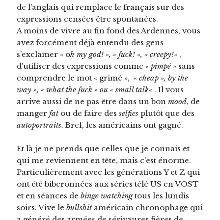
de l’anglais qui remplace le français sur des
expressions censées être spontanées.
A moins de vivre au fin fond des Ardennes, vous
avez forcément déjà entendu des gens
s’exclamer « o
h my god! », « fuck! », « creepy!
« ,
d’utiliser des expressions comme «
pimpé
» sans
comprendre le mot « grimé », «
cheap », by the
way », « what the fuck » ou « small talk
« . Il vous
arrive aussi de ne pas être dans un bon
mood
, de
manger
fat
ou de faire des
selfies
plutôt que des
autoportraits
. Bref, les américains ont gagné.
Et là je ne prends que celles que je connais et
qui me reviennent en tête, mais c’est énorme.
Particulièrement avec les générations Y et Z qui
ont été biberonnées aux séries télé US en VOST
et en séances de
binge watching
tous les lundis
soirs. Vive le
bullshit
américain chronophage qui
a généré des armées de sérivaures fières de