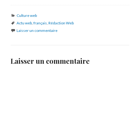
Catégories
Culture web
Mots-
Actu web
,
français
,
Rédaction Web
clés
Laisser un commentaire
Laisser un commentaire