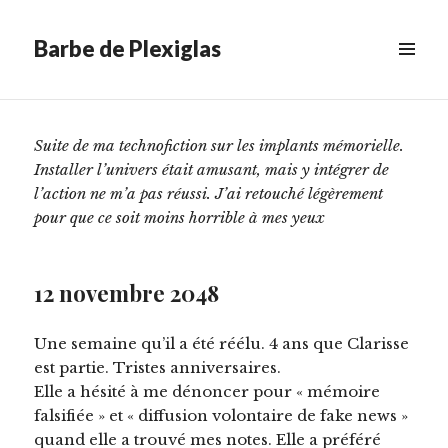
le
Technofiction mémorielle (2/2)
Barbe de Plexiglas
Scroll
MENU
&
down
WIDGETS
to
see
Suite de ma technofiction sur les implants mémorielle.
more
Installer l’univers était amusant, mais y intégrer de
content
l’action ne m’a pas réussi. J’ai retouché légèrement
pour que ce soit moins horrible à mes yeux
12 novembre 2048
Une semaine qu’il a été réélu. 4 ans que Clarisse
est partie. Tristes anniversaires.
Elle a hésité à me dénoncer pour « mémoire
falsifiée » et « diffusion volontaire de fake news »
quand elle a trouvé mes notes. Elle a préféré