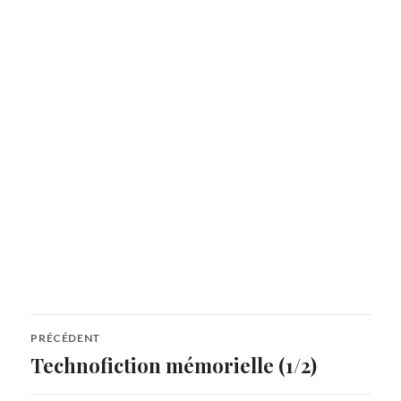
Navigation
PRÉCÉDENT
de
Technofiction mémorielle (1/2)
Article
précédent :
l’article