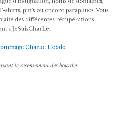
vague d’indignation, noms de domaines,
-shirts, pin’s ou encore parapluies. Vous
 traite des différentes récupérations
t #JeSuisCharlie.
vant le recensement des bourdes
Archive] De la récupération commerciale de #JeS