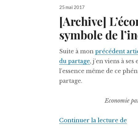
Publié
25 mai 2017
le
[Archive] L’éco
symbole de l’i
Suite à mon
précédent artic
du partage
, j’en viens à se
l’essence même de ce phéno
partage.
Economie part
« [
Continuer la lecture de