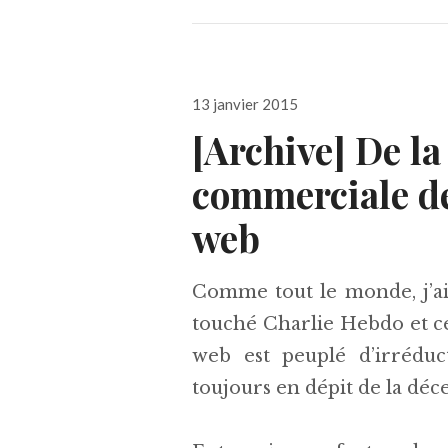
Publié
13 janvier 2015
le
[Archive] De la
commerciale de
web
Comme tout le monde, j’ai
touché Charlie Hebdo et ce
web est peuplé d’irréduc
toujours en dépit de la déc