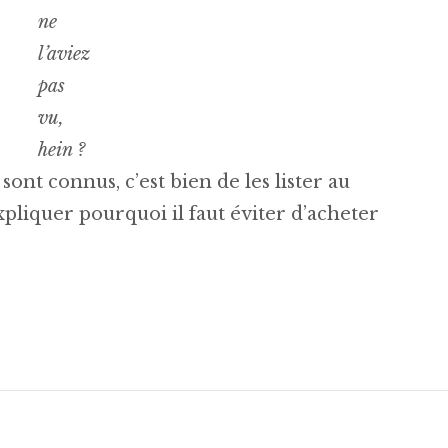
ne
l’aviez
pas
vu,
hein ?
sont connus, c’est bien de les lister au
liquer pourquoi il faut éviter d’acheter
mazon est-il l’Empire du Mal ? »